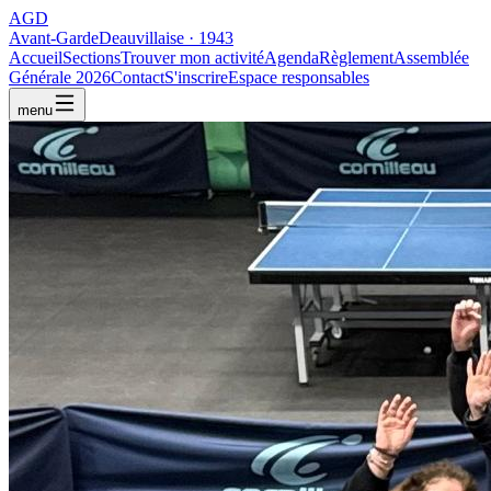
AGD
Avant-Garde
Deauvillaise · 1943
Accueil
Sections
Trouver mon activité
Agenda
Règlement
Assemblée
Générale 2026
Contact
S'inscrire
Espace responsables
menu