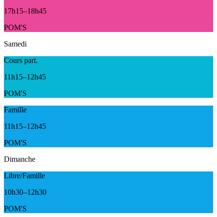
17h15
–
18h45
POM'S
Samedi
Cours part.
11h15
–
12h45
POM'S
Famille
11h15
–
12h45
POM'S
Dimanche
Libre/Famille
10h30
–
12h30
POM'S