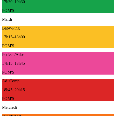
17h30
–
19h30
POM'S
Mardi
Baby-Ping
17h15
–
18h00
POM'S
Perfect./Ados
17h15
–
18h45
POM'S
Ad. Comp.
18h45
–
20h15
POM'S
Mercredi