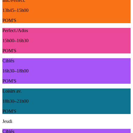
Init./Perfect.
13h45
–
15h00
POM'S
Perfect./Ados
15h00
–
16h30
POM'S
Ciblés
16h30
–
18h00
POM'S
Loisirs av.
18h30
–
21h00
POM'S
Jeudi
Ciblés